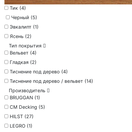
Тик (
4
)
Черный (
5
)
Эвкалипт (
1
)
Ясень (
2
)
Тип покрытия
Вельвет (
4
)
Гладкая (
2
)
Тиснение под дерево (
4
)
Тиснение под дерево / вельвет (
14
)
Производитель
BRUGGAN (
1
)
CM Decking (
5
)
HILST (
27
)
LEGRO (
1
)