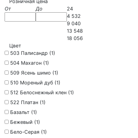
Розничная цена
От
До
24
4 532
9 040
13 548
18 056
Цвет
503 Палисандр (
1
)
504 Махагон (
1
)
509 Ясень шимо (
1
)
510 Мореный дуб (
1
)
512 Белоснежный клен (
1
)
522 Платан (
1
)
Базальт (
1
)
Бежевый (
1
)
Бело-Серая (
1
)