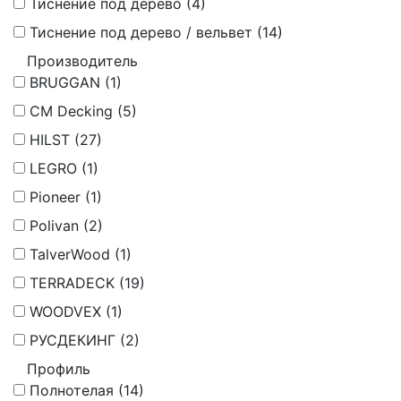
Тиснение под дерево (
4
)
Тиснение под дерево / вельвет (
14
)
Производитель
BRUGGAN (
1
)
CM Decking (
5
)
HILST (
27
)
LEGRO (
1
)
Pioneer (
1
)
Polivan (
2
)
TalverWood (
1
)
TERRADECK (
19
)
WOODVEX (
1
)
РУСДЕКИНГ (
2
)
Профиль
Полнотелая (
14
)