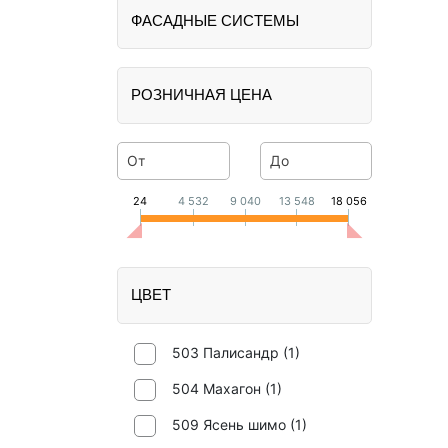
ФАСАДНЫЕ СИСТЕМЫ
РОЗНИЧНАЯ ЦЕНА
От
До
24
4 532
9 040
13 548
18 056
ЦВЕТ
503 Палисандр (
1
)
504 Махагон (
1
)
509 Ясень шимо (
1
)