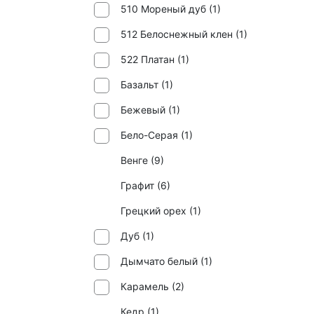
510 Мореный дуб (
1
)
512 Белоснежный клен (
1
)
522 Платан (
1
)
Базальт (
1
)
Бежевый (
1
)
Бело-Серая (
1
)
Венге (
9
)
Графит (
6
)
Грецкий орех (
1
)
Дуб (
1
)
Дымчато белый (
1
)
Карамель (
2
)
Кедр (
1
)