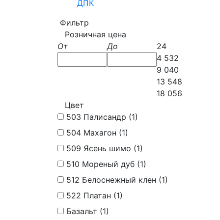
ДПК
Фильтр
Розничная цена
От
До
24
4 532
9 040
13 548
18 056
Цвет
503 Палисандр (
1
)
504 Махагон (
1
)
509 Ясень шимо (
1
)
510 Мореный дуб (
1
)
512 Белоснежный клен (
1
)
522 Платан (
1
)
Базальт (
1
)