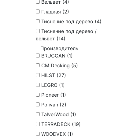
Вельвет (
4
)
Гладкая (
2
)
Тиснение под дерево (
4
)
Тиснение под дерево /
вельвет (
14
)
Производитель
BRUGGAN (
1
)
CM Decking (
5
)
HILST (
27
)
LEGRO (
1
)
Pioneer (
1
)
Polivan (
2
)
TalverWood (
1
)
TERRADECK (
19
)
WOODVEX (
1
)