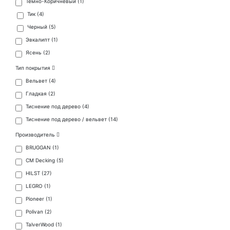
Темно-Коричневый (
1
)
Тик (
4
)
Черный (
5
)
Эвкалипт (
1
)
Ясень (
2
)
Тип покрытия
Вельвет (
4
)
Гладкая (
2
)
Тиснение под дерево (
4
)
Тиснение под дерево / вельвет (
14
)
Производитель
BRUGGAN (
1
)
CM Decking (
5
)
HILST (
27
)
LEGRO (
1
)
Pioneer (
1
)
Polivan (
2
)
TalverWood (
1
)