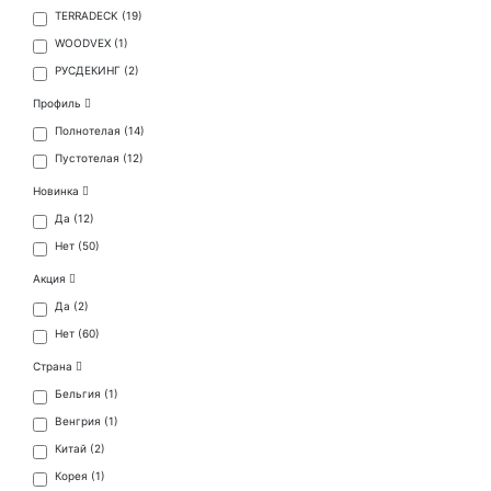
TERRADECK (
19
)
WOODVEX (
1
)
РУСДЕКИНГ (
2
)
Профиль
Полнотелая (
14
)
Пустотелая (
12
)
Новинка
Да (
12
)
Нет (
50
)
Акция
Да (
2
)
Нет (
60
)
Страна
Бельгия (
1
)
Венгрия (
1
)
Китай (
2
)
Корея (
1
)