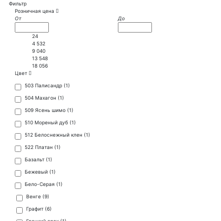
Фильтр
Розничная цена
От
До
24
4 532
9 040
13 548
18 056
Цвет
503 Палисандр (
1
)
504 Махагон (
1
)
509 Ясень шимо (
1
)
510 Мореный дуб (
1
)
512 Белоснежный клен (
1
)
522 Платан (
1
)
Базальт (
1
)
Бежевый (
1
)
Бело-Серая (
1
)
Венге (
9
)
Графит (
6
)