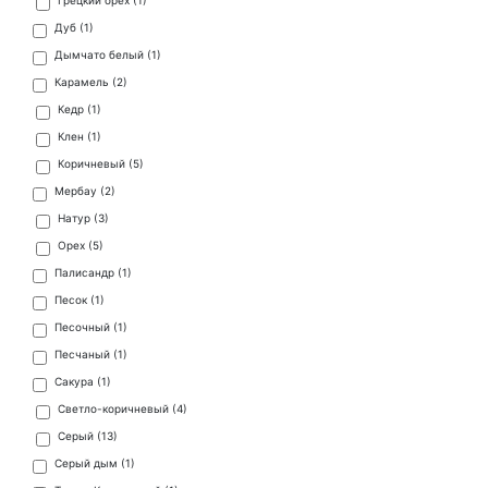
Грецкий орех (
1
)
Дуб (
1
)
Дымчато белый (
1
)
Карамель (
2
)
Кедр (
1
)
Клен (
1
)
Коричневый (
5
)
Мербау (
2
)
Натур (
3
)
Орех (
5
)
Палисандр (
1
)
Песок (
1
)
Песочный (
1
)
Песчаный (
1
)
Сакура (
1
)
Светло-коричневый (
4
)
Серый (
13
)
Серый дым (
1
)