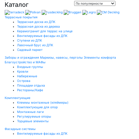
Каталог
Террасные покрытия
Террасная доска из ДПК
Террасная доска из дерева
Керамогранит для террас на улице
Вентилируемые фасады из ДПК
Ступени из ДПК
Лавочный брус из ДПК
Садовый паркет
Заборы и ограждения
Маркизы, навесы, перголы
Элементы комфорта
Благоустройство и МАФы
Входные группы
Кровли
Набережные
Острова
Площадки отдыха
Рестораны/Кафе
Комплектующие
Клеммы монтажные (кляймеры)
Комплектующие для опор
Монтажные лаги
Регулируемые опоры
Торцевые элементы
Фасадные системы
Вентилируемые фасады из ДПК