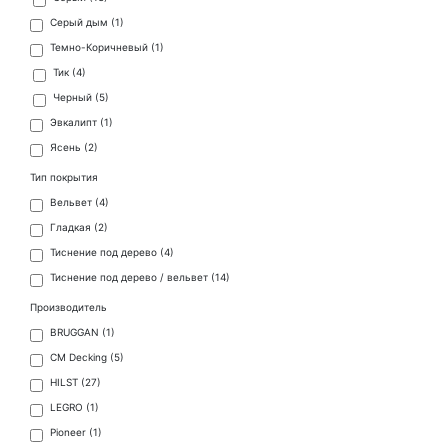
Серый дым (
1
)
Темно-Коричневый (
1
)
Тик (
4
)
Черный (
5
)
Эвкалипт (
1
)
Ясень (
2
)
Тип покрытия
Вельвет (
4
)
Гладкая (
2
)
Тиснение под дерево (
4
)
Тиснение под дерево / вельвет (
14
)
Производитель
BRUGGAN (
1
)
CM Decking (
5
)
HILST (
27
)
LEGRO (
1
)
Pioneer (
1
)