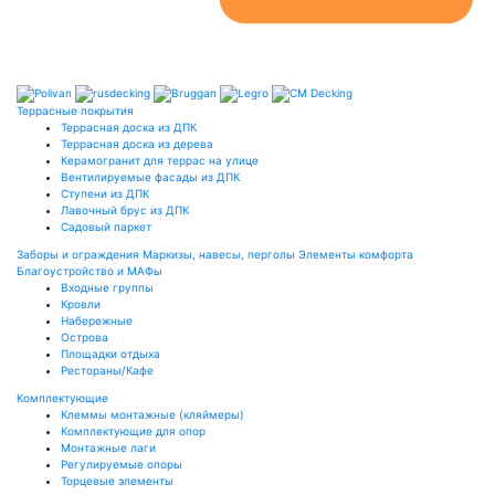
Террасные покрытия
Террасная доска из ДПК
Террасная доска из дерева
Керамогранит для террас на улице
Вентилируемые фасады из ДПК
Ступени из ДПК
Лавочный брус из ДПК
Садовый паркет
Заборы и ограждения
Маркизы, навесы, перголы
Элементы комфорта
Благоустройство и МАФы
Входные группы
Кровли
Набережные
Острова
Площадки отдыха
Рестораны/Кафе
Комплектующие
Клеммы монтажные (кляймеры)
Комплектующие для опор
Монтажные лаги
Регулируемые опоры
Торцевые элементы