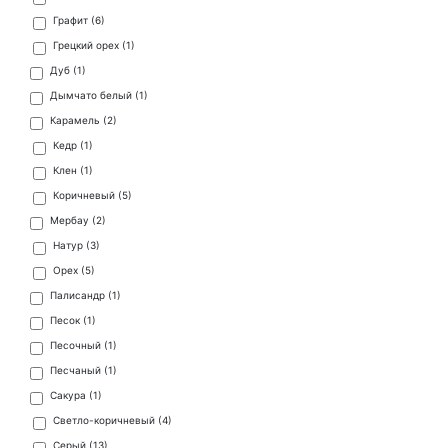
Графит (
6
)
Грецкий орех (
1
)
Дуб (
1
)
Дымчато белый (
1
)
Карамель (
2
)
Кедр (
1
)
Клен (
1
)
Коричневый (
5
)
Мербау (
2
)
Натур (
3
)
Орех (
5
)
Палисандр (
1
)
Песок (
1
)
Песочный (
1
)
Песчаный (
1
)
Сакура (
1
)
Светло-коричневый (
4
)
Серый (
13
)