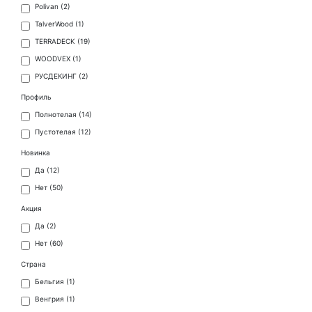
Polivan (
2
)
TalverWood (
1
)
TERRADECK (
19
)
WOODVEX (
1
)
РУСДЕКИНГ (
2
)
Профиль
Полнотелая (
14
)
Пустотелая (
12
)
Новинка
Да (
12
)
Нет (
50
)
Акция
Да (
2
)
Нет (
60
)
Страна
Бельгия (
1
)
Венгрия (
1
)