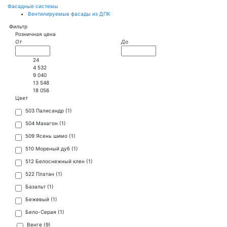
Фасадные системы
Вентилируемые фасады из ДПК
Фильтр
Розничная цена
От
До
24
4 532
9 040
13 548
18 056
Цвет
503 Палисандр (
1
)
504 Махагон (
1
)
509 Ясень шимо (
1
)
510 Мореный дуб (
1
)
512 Белоснежный клен (
1
)
522 Платан (
1
)
Базальт (
1
)
Бежевый (
1
)
Бело-Серая (
1
)
Венге (
9
)